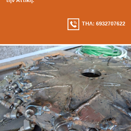
την Αττική.
ΤΗΛ: 6932707622