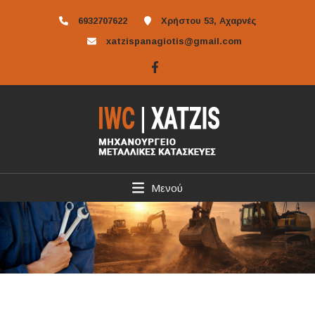
6932707622
Χρήστου 53, Αχαρνές
xatzispanagiotis@gmail.com
Μενού